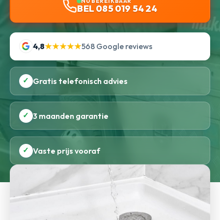
NU BEREIKBAAR
BEL 085 019 54 24
4,8
★★★★★
568 Google reviews
✓
Gratis telefonisch advies
✓
3 maanden garantie
✓
Vaste prijs vooraf