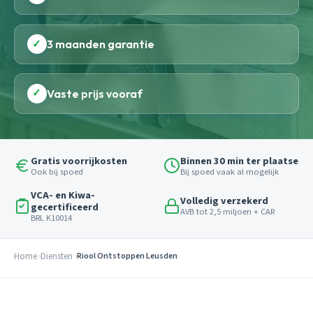
✓
3 maanden garantie
✓
Vaste prijs vooraf
Gratis voorrijkosten
Binnen 30 min ter plaatse
Ook bij spoed
Bij spoed vaak al mogelijk
VCA- en Kiwa-
Volledig verzekerd
gecertificeerd
AVB tot 2,5 miljoen + CAR
BRL K10014
Home
Diensten
Riool Ontstoppen Leusden