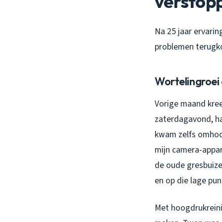
verstop
Na 25 jaar ervarin
problemen terugko
Wortelingroei
Vorige maand kre
zaterdagavond, hal
kwam zelfs omhoog
mijn camera-appar
de oude gresbuize
en op die lage pun
Met hoogdrukreinig