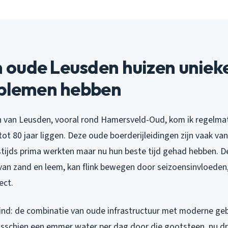
oude Leusden huizen uniek
oblemen hebben
n van Leusden, vooral rond Hamersveld-Oud, kom ik regelmat
tot 80 jaar liggen. Deze oude boerderijleidingen zijn vaak van 
stijds prima werkten maar nu hun beste tijd gehad hebben. D
van zand en leem, kan flink bewegen door seizoensinvloeden,
ect.
vind: de combinatie van oude infrastructuur met moderne ge
isschien een emmer water per dag door die gootsteen, nu d