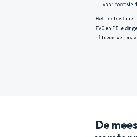
voor corrosie 
Het contrast met 
PVC en PE leiding
of teveel vet, maa
De mees