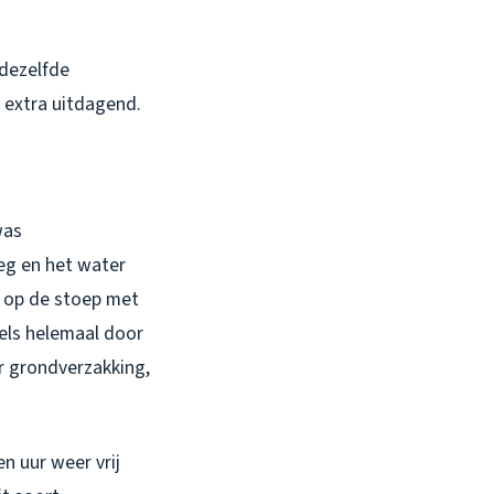
 dezelfde
extra uitdagend.
was
weg en het water
 op de stoep met
tels helemaal door
r grondverzakking,
n uur weer vrij