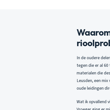
Waarom 
rioolpr
In de oudere dele
tegen die er al 60 
materialen die de
Leusden, een mix 
oude leidingen dir
Wat ik opvallend 
Vroeger ging er m