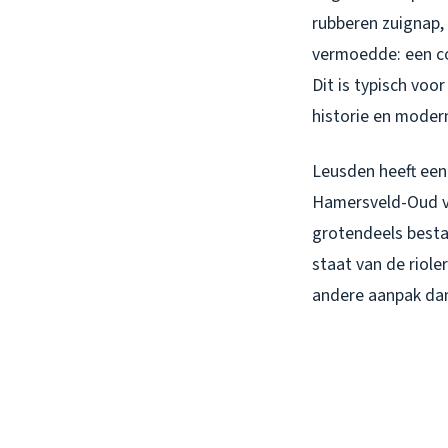
rubberen zuignap, 
vermoedde: een co
Dit is typisch voo
historie en moder
Leusden heeft een
Hamersveld-Oud vin
grotendeels bestaa
staat van de riole
andere aanpak da