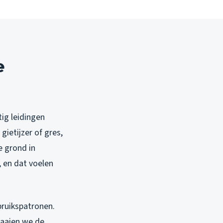
e
ig leidingen
gietijzer of gres,
e grond in
 en dat voelen
bruikspatronen.
raaien we de