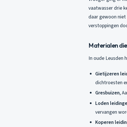
vaatwasser drie ke
daar gewoon niet 
verstoppingen doo
Materialen di
In oude Leusden hu
Gietijzeren le
dichtroesten e
Gresbuizen
, A
Loden leiding
vervangen wo
Koperen leidi