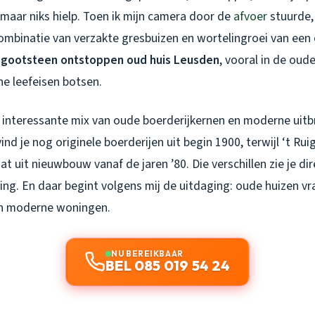
maar niks hielp. Toen ik mijn camera door de
afvoer
stuurde, 
mbinatie van verzakte gresbuizen en wortelingroei van een
r
gootsteen ontstoppen oud huis Leusden
, vooral in de oud
ne leefeisen botsen.
 interessante mix van oude boerderijkernen en moderne uitbr
d je nog originele boerderijen uit begin 1900, terwijl ‘t Rui
t uit nieuwbouw vanaf de jaren ’80. Die verschillen zie je dir
ring. En daar begint volgens mij de uitdaging: oude huizen v
n moderne woningen.
NU BEREIKBAAR
BEL 085 019 54 24