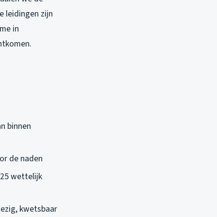
 leidingen zijn
ame in
chtkomen.
an binnen
oor de naden
25 wettelijk
wezig, kwetsbaar