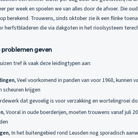
er per week en spoelen we van alles door de afvoer. Die oude
op berekend. Trouwens, sinds oktober zie ik een flinke toen
r herfstbladeren die via dakgoten in het rioolsysteem tere
e problemen geven
izen tref ik vaak deze leidingtypen aan:
idingen
, Veel voorkomend in panden van voor 1960, kunnen v
n scheuren krijgen
ardewerk dat gevoelig is voor verzakking en wortelingroei d
en
, Vooral in oude boerderijen, moeten trouwens vanaf juli 20
rden
ngen
, In het buitengebied rond Leusden nog sporadisch aan