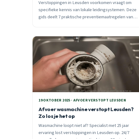
Verstoppingen in Leusden voorkomen vraagt om
specifieke kennis van lokale leidingsystemen. Deze
gids deelt 7 praktische preventiemaatregelen van
een lokale ontstoppingspecialist.
19 OKTOBER 2025 · AFVOER VERSTOPT LEUSDEN
Afvoer wasmachine verstopt Leusden?
Zo los je het op
Wasmachine loopt niet af? Specialist met 25 jaar
ervaring lost verstoppingen in Leusden op. 24/7