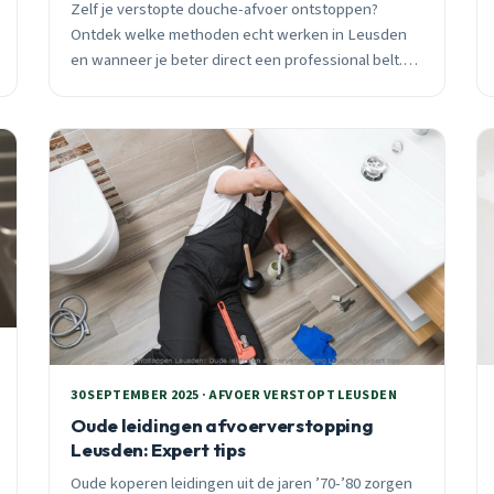
Zelf je verstopte douche-afvoer ontstoppen?
Ontdek welke methoden echt werken in Leusden
en wanneer je beter direct een professional belt.
Praktische tips van 25+ jaar ervaring, inclusief
seizoensgebonden adviezen voor oktober.
30 SEPTEMBER 2025 · AFVOER VERSTOPT LEUSDEN
Oude leidingen afvoerverstopping
Leusden: Expert tips
Oude koperen leidingen uit de jaren ’70-’80 zorgen