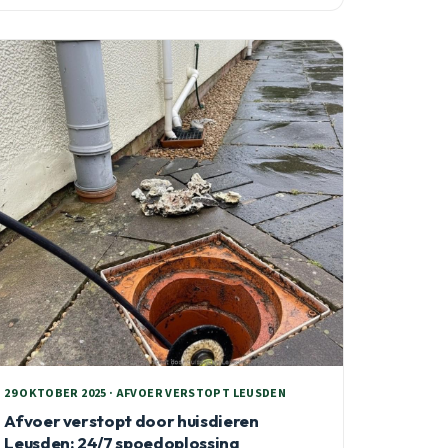
tarief vooraf. Vooral in wijken met oudere leidingen
is voorzichtigheid geboden.
29 OKTOBER 2025 · AFVOER VERSTOPT LEUSDEN
Afvoer verstopt door huisdieren
Leusden: 24/7 spoedoplossing