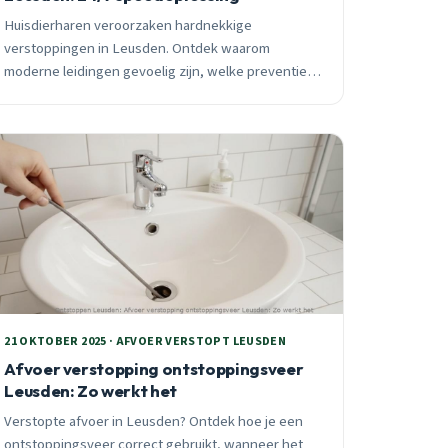
Huisdierharen veroorzaken hardnekkige
verstoppingen in Leusden. Ontdek waarom
moderne leidingen gevoelig zijn, welke preventie
écht werkt en wanneer je direct professionele hulp
moet inschakelen.
21 OKTOBER 2025 · AFVOER VERSTOPT LEUSDEN
Afvoer verstopping ontstoppingsveer
Leusden: Zo werkt het
Verstopte afvoer in Leusden? Ontdek hoe je een
ontstoppingsveer correct gebruikt, wanneer het