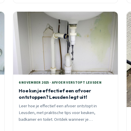
bereikbaar. Voorkom €3.200 waterschade met tijdig
ingrijpen.
6 NOVEMBER 2025 · AFVOER VERSTOPT LEUSDEN
Hoe kun je effectief een afvoer
ontstoppen? Leusden legt uit!
Leer hoe je effectief een afvoer ontstopt in
Leusden, met praktische tips voor keuken,
badkamer en toilet. Ontdek wanneer je
professionele 24/7 hulp nodig hebt en hoe je