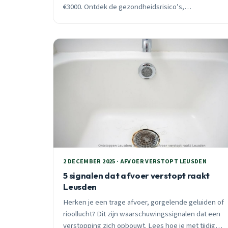
€3000. Ontdek de gezondheidsrisico’s,
materiaalschade en waarom snelle actie essentieel
is bij verstoppingen in Leusden.
2 DECEMBER 2025 · AFVOER VERSTOPT LEUSDEN
5 signalen dat afvoer verstopt raakt
Leusden
Herken je een trage afvoer, gorgelende geluiden of
rioollucht? Dit zijn waarschuwingssignalen dat een
verstopping zich opbouwt. Lees hoe je met tijdige