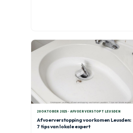
Professionele geurverwijdering binnen 24-48 uur.
28 OKTOBER 2025 · AFVOER VERSTOPT LEUSDEN
Afvoerverstopping voorkomen Leusden:
7 tips van lokale expert