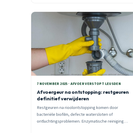
7 NOVEMBER 2025 · AFVOER VERSTOPT LEUSDEN
Afvoergeur na ontstopping: restgeuren
definitief verwijderen
Restgeuren na rioolontstopping komen door
bacteriële biofilm, defecte watersloten of
ontluchtingsproblemen. Enzymatische reiniging
biedt definitieve oplossing voor €150-250.