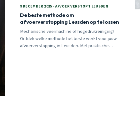
9 DECEMBER 2025 · AFVOER VERSTOPT LEUSDEN
De beste methode om
afvoerverstopping Leusden op te lossen
Mechanische veermachine of hogedrukreiniging?
Ontdek welke methode het beste werkt voor jouw
afvoerverstopping in Leusden. Met praktische
voorbeelden uit Rossenberg en Hamershof,
seizoensgebonden tips, en eerlijke
kostenvergelijkingen. 24/7 beschikbaar voor
spoedgevallen.