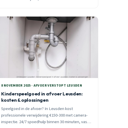
bevriezing in de winter. 24/7 spoedhulp
beschikbaar.
8 NOVEMBER 2025 · AFVOER VERSTOPT LEUSDEN
Kinderspeelgoed in afvoer Leusden:
kosten & oplossingen
Speelgoed in de afvoer? In Leusden kost
professionele verwijdering €150-300 met camera-
inspectie. 24/7 spoedhulp binnen 30 minuten, vast