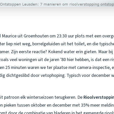
 Maurice uit Groenhouten om 23:30 uur plots met een overg
r liep niet weg, borrelgeluiden uit het toilet, en die typische
mer. Zijn eerste reactie? Kokend water erin gieten. Maar bij
oals veel woningen uit de jaren ’80 hier hebben, is dat een ris
n 25 minuten waren we ter plaatse met camera-inspectie, e
dig dichtgeslibd door vetophoping. Typisch voor december 
dit patroon elk winterseizoen terugkeren. De
Rioolverstoppi
n pieken tussen oktober en december met 35% meer meldin
komt door de combinatie van bladeren in het gemengde riools