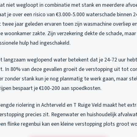
dat niet wegloopt in combinatie met stank en meerdere afvoe
at je over een risico van €3.000-5.000 waterschade binnen 24
t twee jaar geleden ervaren toen zijn wasmachine overliep e
de woonkamer zakte. Zijn verzekering dekte de schade, maar 
ssionele hulp had ingeschakeld.
t langzaam weglopend water betekent dat je 24-72 uur hebt
t. In 80% van deze gevallen groeit de verstopping uit tot c
er zonder stank kun je nog planmatig te werk gaan, maar stel
grijpen bespaart je €100-200 aan spoedkosten.
ngde riolering in Achterveld en T Ruige Veld maakt het extr
erstopping precies zit. Regenwater en huishoudelijk afvalwa
een flinke regenbui kan een kleine verstopping plots groot w