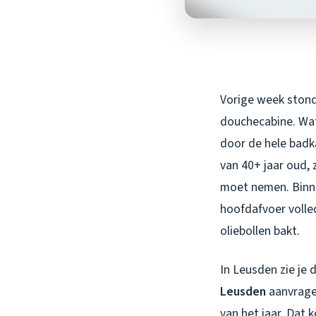
Vorige week stond
douchecabine. Wate
door de hele badka
van 40+ jaar oud, z
moet nemen. Binne
hoofdafvoer volle
oliebollen bakt.
In Leusden zie je 
Leusden
aanvrage
van het jaar. Dat 