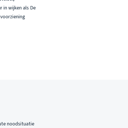
 in wijken als De
tvoorziening
cute noodsituatie