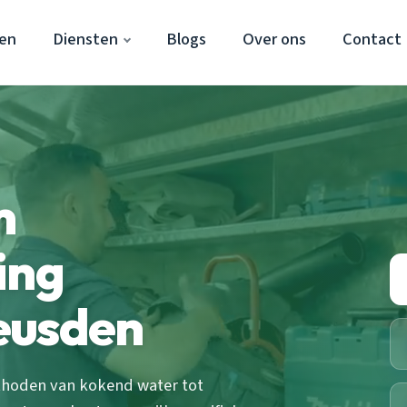
en
Diensten
Blogs
Over ons
Contact
m
ing
eusden
thoden van kokend water tot