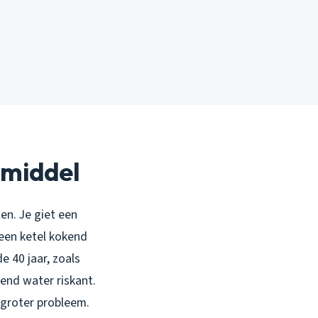
smiddel
en. Je giet een
 een ketel kokend
e 40 jaar, zoals
end water riskant.
 groter probleem.